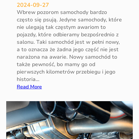
p
2024-09-27
o
Wbrew pozorom samochody bardzo
t
często się psują. Jedyne samochody, które
l
nie ulegają tak częstym awariom to
i
pojazdy, które odbieramy bezpośrednio z
w
salonu. Taki samochód jest w pełni nowy,
a
a to oznacza że żadna jego część nie jest
d
narażona na awarie. Nowy samochód to
l
także pewność, bo mamy go od
a
pierwszych kilometrów przebiegu i jego
k
historia…
i
:
Read More
e
U
r
s
o
t
w
e
c
r
ó
k
w
i