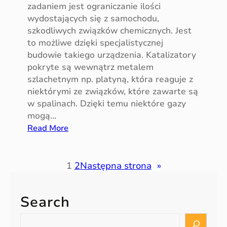
zadaniem jest ograniczanie ilości
?
wydostających się z samochodu,
szkodliwych związków chemicznych. Jest
to możliwe dzięki specjalistycznej
budowie takiego urządzenia. Katalizatory
pokryte są wewnątrz metalem
szlachetnym np. platyną, która reaguje z
niektórymi ze związków, które zawarte są
w spalinach. Dzięki temu niektóre gazy
mogą…
:
Read More
C
o
m
1
2
Następna strona
»
o
ż
Search
e
w
S
p