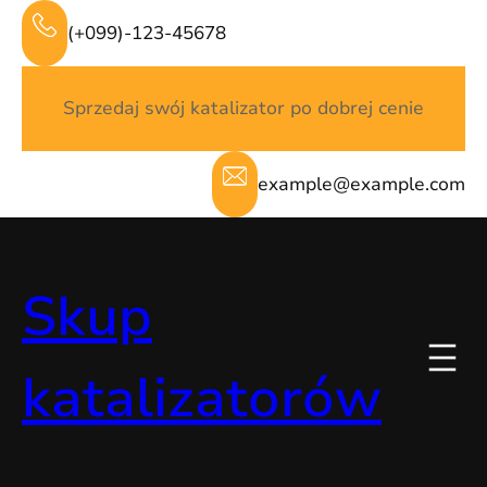
Przejdź
(+099)-123-45678
do
treści
Sprzedaj swój katalizator po dobrej cenie
example@example.com
Skup
katalizatorów