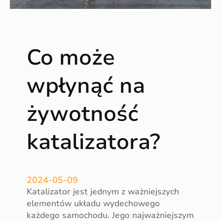
a
m
i
o
Co może
d
w
i
wpłynąć na
e
d
żywotność
z
a
katalizatora?
m
y
s
e
2024-05-09
r
Katalizator jest jednym z ważniejszych
w
elementów układu wydechowego
i
każdego samochodu. Jego najważniejszym
s