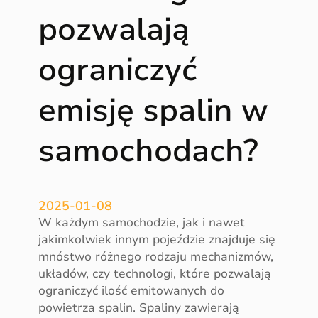
ł
pozwalają
o
ś
ograniczyć
ć
k
a
emisję spalin w
t
a
samochodach?
l
i
z
a
2025-01-08
t
W każdym samochodzie, jak i nawet
o
jakimkolwiek innym pojeździe znajduje się
r
mnóstwo różnego rodzaju mechanizmów,
a
układów, czy technologi, które pozwalają
ograniczyć ilość emitowanych do
powietrza spalin. Spaliny zawierają