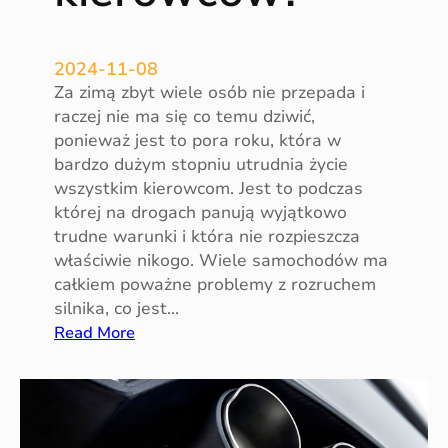
m
o
2024-11-08
c
Za zimą zbyt wiele osób nie przepada i
h
raczej nie ma się co temu dziwić,
o
ponieważ jest to pora roku, która w
d
bardzo dużym stopniu utrudnia życie
o
wszystkim kierowcom. Jest to podczas
w
której na drogach panują wyjątkowo
y
trudne warunki i która nie rozpieszcza
c
właściwie nikogo. Wiele samochodów ma
h
całkiem poważne problemy z rozruchem
silnika, co jest…
:
Read More
Z
i
m
a