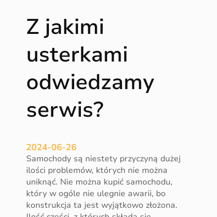
o
Z jakimi
c
h
o
usterkami
d
ó
odwiedzamy
w
w
serwis?
a
l
c
z
2024-06-26
ą
Samochody są niestety przyczyną dużej
z
ilości problemów, których nie można
n
uniknąć. Nie można kupić samochodu,
o
który w ogóle nie ulegnie awarii, bo
r
konstrukcja ta jest wyjątkowo złożona.
m
Ilość części, z których składa się