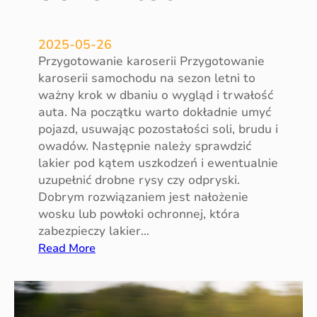
2025-05-26
Przygotowanie karoserii Przygotowanie
karoserii samochodu na sezon letni to
ważny krok w dbaniu o wygląd i trwałość
auta. Na początku warto dokładnie umyć
pojazd, usuwając pozostałości soli, brudu i
owadów. Następnie należy sprawdzić
lakier pod kątem uszkodzeń i ewentualnie
uzupełnić drobne rysy czy odpryski.
Dobrym rozwiązaniem jest nałożenie
wosku lub powłoki ochronnej, która
zabezpieczy lakier…
:
Read More
P
r
z
y