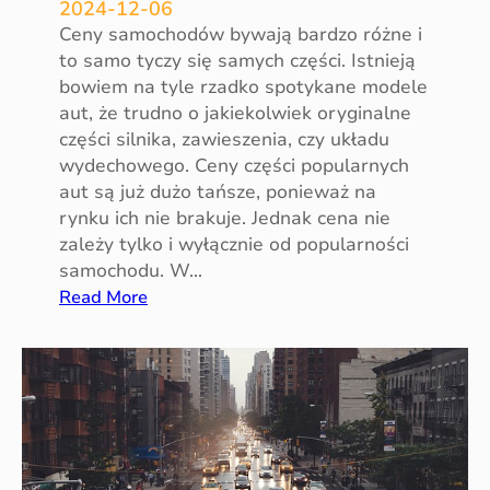
i
2024-12-06
c
Ceny samochodów bywają bardzo różne i
z
to samo tyczy się samych części. Istnieją
y
bowiem na tyle rzadko spotykane modele
ć
aut, że trudno o jakiekolwiek oryginalne
e
części silnika, zawieszenia, czy układu
m
wydechowego. Ceny części popularnych
i
aut są już dużo tańsze, ponieważ na
s
rynku ich nie brakuje. Jednak cena nie
j
zależy tylko i wyłącznie od popularności
ę
samochodu. W…
s
:
Read More
p
C
a
e
l
n
i
y
n
p
w
o
s
s