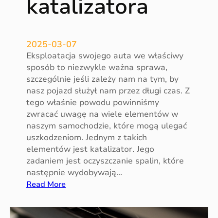
katalizatora
n
a
s
e
2025-03-07
z
Eksploatacja swojego auta we właściwy
o
sposób to niezwykle ważna sprawa,
n
szczególnie jeśli zależy nam na tym, by
l
nasz pojazd służył nam przez długi czas. Z
e
tego właśnie powodu powinniśmy
t
zwracać uwagę na wiele elementów w
n
naszym samochodzie, które mogą ulegać
i
uszkodzeniom. Jednym z takich
elementów jest katalizator. Jego
zadaniem jest oczyszczanie spalin, które
następnie wydobywają…
:
Read More
E
k