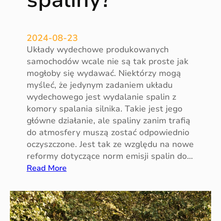
h
2024-08-23
Układy wydechowe produkowanych
samochodów wcale nie są tak proste jak
mogłoby się wydawać. Niektórzy mogą
myśleć, że jedynym zadaniem układu
wydechowego jest wydalanie spalin z
komory spalania silnika. Takie jest jego
główne działanie, ale spaliny zanim trafią
do atmosfery muszą zostać odpowiednio
oczyszczone. Jest tak ze względu na nowe
reformy dotyczące norm emisji spalin do…
:
Read More
J
a
k
u