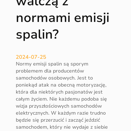
walczą z
c
normami emisji
z
a
s
spalin?
p
a
l
i
2024-07-25
n
Normy emisji spalin są sporym
y
problemem dla producentów
?
samochodów osobowych. Jest to
poniekąd atak na obecną motoryzację,
która dla niektórych pasjonatów jest
całym życiem. Nie każdemu podoba się
wizja przyszłościowych samochodów
elektrycznych. W każdym razie trudno
będzie się przerzucić i zacząć jeździć
samochodem, który nie wydaje z siebie