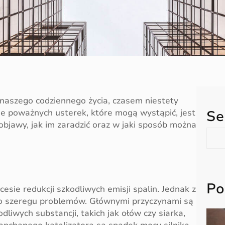
naszego codziennego życia, czasem niestety
ie poważnych usterek, które mogą wystąpić, jest
Se
 objawy, jak im zaradzić oraz w jaki sposób można
S
e
a
r
c
Po
esie redukcji szkodliwych emisji spalin. Jednak z
h
do szeregu problemów. Głównymi przyczynami są
liwych substancji, takich jak ołów czy siarka,