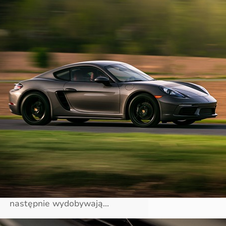
Eksploatacja i wytrzymałość
katalizatora
Eksploatacja swojego auta we
właściwy sposób to niezwykle
ważna sprawa, szczególnie jeśli
zależy nam na tym, by nasz
pojazd służył nam przez długi
czas. Z tego właśnie powodu
powinniśmy zwracać uwagę na
wiele elementów w naszym
samochodzie, które mogą
ulegać uszkodzeniom. Jednym z
takich elementów jest
katalizator. Jego zadaniem jest
oczyszczanie spalin, które
następnie wydobywają…