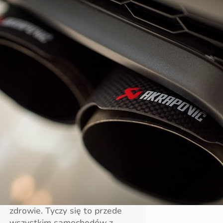
Jakie technologie pozwalają
ograniczyć emisję spalin w
samochodach?
W każdym samochodzie, jak i
nawet jakimkolwiek innym
pojeździe znajduje się mnóstwo
różnego rodzaju mechanizmów,
układów, czy technologi, które
pozwalają ograniczyć ilość
emitowanych do powietrza
spalin. Spaliny zawierają
naprawdę sporo związków
chemicznych, które negatywnie
działają nie tylko na
środowisko, ale i na ludzkie
zdrowie. Tyczy się to przede
wszystkim samochodów z