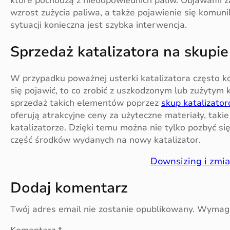
które pochodzą z nieodpowiednich paliw. Objawami z
wzrost zużycia paliwa, a także pojawienie się komunik
sytuacji konieczna jest szybka interwencja.
Sprzedaż katalizatora na skupie
W przypadku poważnej usterki katalizatora często ko
się pojawić, to co zrobić z uszkodzonym lub zużytym 
sprzedaż takich elementów poprzez
skup katalizato
oferują atrakcyjne ceny za użyteczne materiały, takie 
katalizatorze. Dzięki temu można nie tylko pozbyć s
część środków wydanych na nowy katalizator.
Downsizing i zm
Dodaj komentarz
Twój adres email nie zostanie opublikowany.
Wymaga