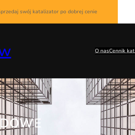
przedaj swój katalizator po dobrej cenie
ów
O nas
Cennik kat
ODOWE