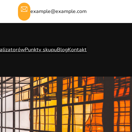
example@example.com
alizatorów
Punkty skupu
Blog
Kontakt