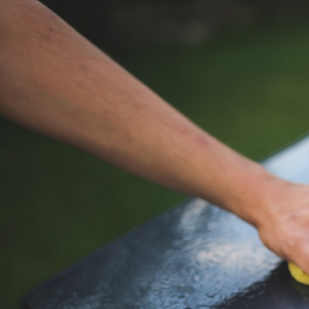
Przygotowanie samochodu
na sezon letni
Przygotowanie karoserii
Przygotowanie karoserii
samochodu na sezon letni to
ważny krok w dbaniu o wygląd
i trwałość auta. Na początku
warto dokładnie umyć pojazd,
usuwając pozostałości soli,
brudu i owadów. Następnie
należy sprawdzić lakier pod
kątem uszkodzeń i ewentualnie
uzupełnić drobne rysy czy
odpryski. Dobrym
rozwiązaniem jest nałożenie
wosku lub powłoki ochronnej,
która zabezpieczy lakier…