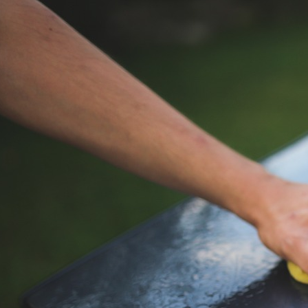
Przygotowanie samochodu
na sezon letni
Przygotowanie karoserii
Przygotowanie karoserii
samochodu na sezon letni to
ważny krok w dbaniu o wygląd
i trwałość auta. Na początku
warto dokładnie umyć pojazd,
usuwając pozostałości soli,
brudu i owadów. Następnie
należy sprawdzić lakier pod
kątem uszkodzeń i ewentualnie
uzupełnić drobne rysy czy
odpryski. Dobrym
rozwiązaniem jest nałożenie
wosku lub powłoki ochronnej,
która zabezpieczy lakier…