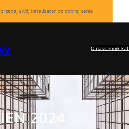
przedaj swój katalizator po dobrej cenie
ów
O nas
Cennik kat
IEŃ 2024