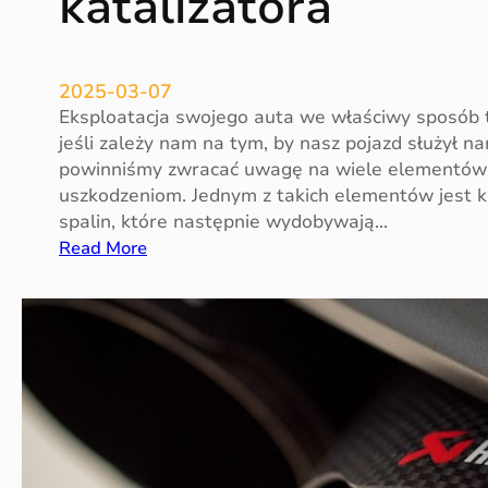
katalizatora
d
u
n
a
2025-03-07
s
Eksploatacja swojego auta we właściwy sposób 
e
jeśli zależy nam na tym, by nasz pojazd służył n
z
powinniśmy zwracać uwagę na wiele elementów
o
uszkodzeniom. Jednym z takich elementów jest ka
n
spalin, które następnie wydobywają…
l
:
Read More
e
E
t
k
n
s
i
p
l
o
a
t
a