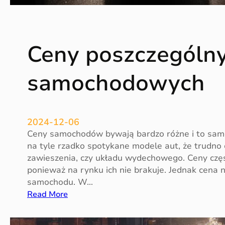
i
e
p
Ceny poszczególny
o
z
w
samochodowych
a
l
a
j
2024-12-06
ą
Ceny samochodów bywają bardzo różne i to samo 
o
na tyle rzadko spotykane modele aut, że trudno o
g
zawieszenia, czy układu wydechowego. Ceny częśc
r
ponieważ na rynku ich nie brakuje. Jednak cena n
a
samochodu. W…
n
:
Read More
i
C
c
e