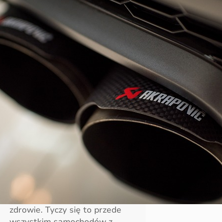
Jakie technologie pozwalają
ograniczyć emisję spalin w
samochodach?
W każdym samochodzie, jak i
nawet jakimkolwiek innym
pojeździe znajduje się mnóstwo
różnego rodzaju mechanizmów,
układów, czy technologi, które
pozwalają ograniczyć ilość
emitowanych do powietrza
spalin. Spaliny zawierają
naprawdę sporo związków
chemicznych, które negatywnie
działają nie tylko na
środowisko, ale i na ludzkie
zdrowie. Tyczy się to przede
wszystkim samochodów z