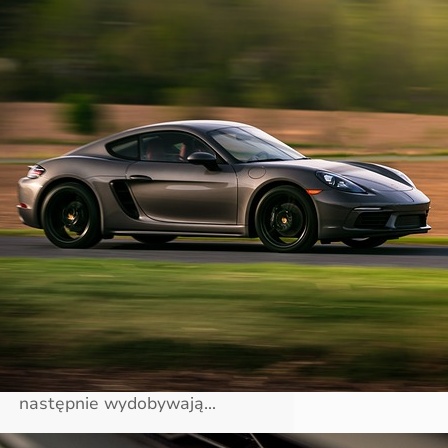
Eksploatacja i wytrzymałość
katalizatora
Eksploatacja swojego auta we
właściwy sposób to niezwykle
ważna sprawa, szczególnie jeśli
zależy nam na tym, by nasz
pojazd służył nam przez długi
czas. Z tego właśnie powodu
powinniśmy zwracać uwagę na
wiele elementów w naszym
samochodzie, które mogą
ulegać uszkodzeniom. Jednym z
takich elementów jest
katalizator. Jego zadaniem jest
oczyszczanie spalin, które
następnie wydobywają…