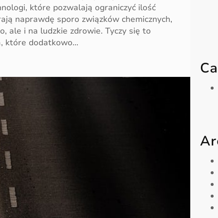
ologi, które pozwalają ograniczyć ilość
erają naprawdę sporo związków chemicznych,
, ale i na ludzkie zdrowie. Tyczy się to
a, które dodatkowo…
Ca
Ar