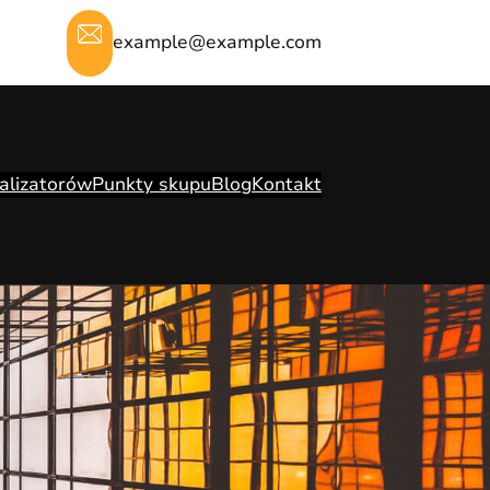
example@example.com
alizatorów
Punkty skupu
Blog
Kontakt