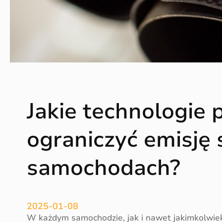
c
j
a
i
w
y
t
r
Jakie technologie 
z
y
m
ograniczyć emisję 
a
ł
samochodach?
o
ś
ć
k
2025-01-08
a
W każdym samochodzie, jak i nawet jakimkolwiek