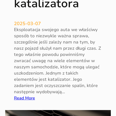
katalizatora
n
a
s
e
2025-03-07
z
Eksploatacja swojego auta we właściwy
o
sposób to niezwykle ważna sprawa,
n
szczególnie jeśli zależy nam na tym, by
l
nasz pojazd służył nam przez długi czas. Z
e
tego właśnie powodu powinniśmy
t
zwracać uwagę na wiele elementów w
n
naszym samochodzie, które mogą ulegać
i
uszkodzeniom. Jednym z takich
elementów jest katalizator. Jego
zadaniem jest oczyszczanie spalin, które
następnie wydobywają…
:
Read More
E
k