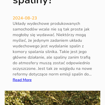
h
2024-08-23
Układy wydechowe produkowanych
samochodów wcale nie są tak proste jak
mogłoby się wydawać. Niektórzy mogą
myśleć, że jedynym zadaniem układu
wydechowego jest wydalanie spalin z
komory spalania silnika. Takie jest jego
główne działanie, ale spaliny zanim trafią
do atmosfery muszą zostać odpowiednio
oczyszczone. Jest tak ze względu na nowe
reformy dotyczące norm emisji spalin do…
:
Read More
J
a
k
u