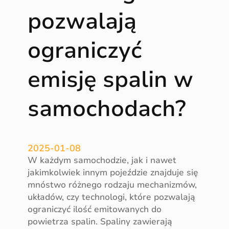
ł
pozwalają
o
ś
ograniczyć
ć
k
a
emisję spalin w
t
a
samochodach?
l
i
z
a
2025-01-08
t
W każdym samochodzie, jak i nawet
o
jakimkolwiek innym pojeździe znajduje się
r
mnóstwo różnego rodzaju mechanizmów,
a
układów, czy technologi, które pozwalają
ograniczyć ilość emitowanych do
powietrza spalin. Spaliny zawierają