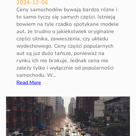
i
2024-12-06
c
Ceny samochodów bywają bardzo różne i
z
to samo tyczy się samych części. Istnieją
y
bowiem na tyle rzadko spotykane modele
ć
aut, że trudno o jakiekolwiek oryginalne
e
części silnika, zawieszenia, czy układu
m
wydechowego. Ceny części popularnych
i
aut są już dużo tańsze, ponieważ na
s
rynku ich nie brakuje. Jednak cena nie
j
zależy tylko i wyłącznie od popularności
ę
samochodu. W…
s
:
Read More
p
C
a
e
l
n
i
y
n
p
w
o
s
s