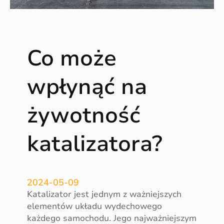
a
m
i
o
Co może
d
w
i
wpłynąć na
e
d
żywotność
z
a
katalizatora?
m
y
s
e
2024-05-09
r
Katalizator jest jednym z ważniejszych
w
elementów układu wydechowego
i
każdego samochodu. Jego najważniejszym
s