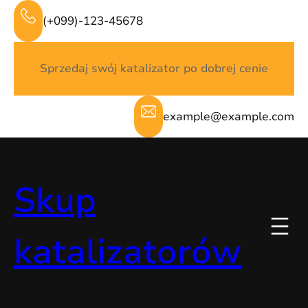
Przejdź
(+099)-123-45678
do
treści
Sprzedaj swój katalizator po dobrej cenie
example@example.com
Skup
katalizatorów