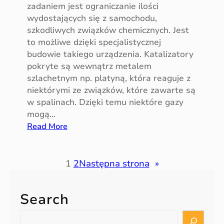
zadaniem jest ograniczanie ilości
?
wydostających się z samochodu,
szkodliwych związków chemicznych. Jest
to możliwe dzięki specjalistycznej
budowie takiego urządzenia. Katalizatory
pokryte są wewnątrz metalem
szlachetnym np. platyną, która reaguje z
niektórymi ze związków, które zawarte są
w spalinach. Dzięki temu niektóre gazy
mogą…
:
Read More
C
o
m
1
2
Następna strona
»
o
ż
Search
e
w
S
p