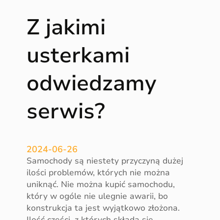
o
Z jakimi
c
h
o
usterkami
d
ó
odwiedzamy
w
w
serwis?
a
l
c
z
2024-06-26
ą
Samochody są niestety przyczyną dużej
z
ilości problemów, których nie można
n
uniknąć. Nie można kupić samochodu,
o
który w ogóle nie ulegnie awarii, bo
r
konstrukcja ta jest wyjątkowo złożona.
m
Ilość części, z których składa się