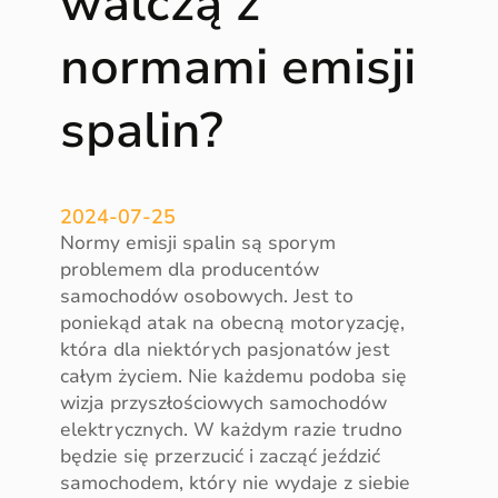
walczą z
c
normami emisji
z
a
s
spalin?
p
a
l
i
2024-07-25
n
Normy emisji spalin są sporym
y
problemem dla producentów
?
samochodów osobowych. Jest to
poniekąd atak na obecną motoryzację,
która dla niektórych pasjonatów jest
całym życiem. Nie każdemu podoba się
wizja przyszłościowych samochodów
elektrycznych. W każdym razie trudno
będzie się przerzucić i zacząć jeździć
samochodem, który nie wydaje z siebie