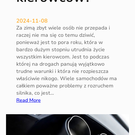
m
o
2024-11-08
c
Za zimą zbyt wiele osób nie przepada i
h
raczej nie ma się co temu dziwić,
o
ponieważ jest to pora roku, która w
d
bardzo dużym stopniu utrudnia życie
o
wszystkim kierowcom. Jest to podczas
w
której na drogach panują wyjątkowo
y
trudne warunki i która nie rozpieszcza
c
właściwie nikogo. Wiele samochodów ma
h
całkiem poważne problemy z rozruchem
silnika, co jest…
:
Read More
Z
i
m
a