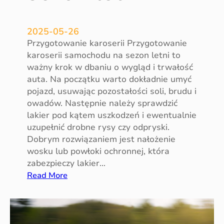
2025-05-26
Przygotowanie karoserii Przygotowanie
karoserii samochodu na sezon letni to
ważny krok w dbaniu o wygląd i trwałość
auta. Na początku warto dokładnie umyć
pojazd, usuwając pozostałości soli, brudu i
owadów. Następnie należy sprawdzić
lakier pod kątem uszkodzeń i ewentualnie
uzupełnić drobne rysy czy odpryski.
Dobrym rozwiązaniem jest nałożenie
wosku lub powłoki ochronnej, która
zabezpieczy lakier…
:
Read More
P
r
z
y