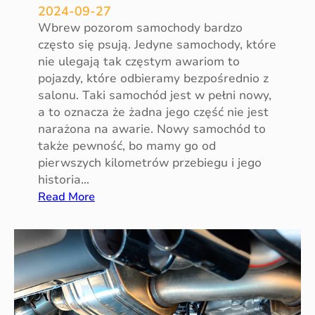
p
2024-09-27
o
Wbrew pozorom samochody bardzo
t
często się psują. Jedyne samochody, które
l
nie ulegają tak częstym awariom to
i
pojazdy, które odbieramy bezpośrednio z
w
salonu. Taki samochód jest w pełni nowy,
a
a to oznacza że żadna jego część nie jest
d
narażona na awarie. Nowy samochód to
l
także pewność, bo mamy go od
a
pierwszych kilometrów przebiegu i jego
k
historia…
i
:
Read More
e
U
r
s
o
t
w
e
c
r
ó
k
w
i