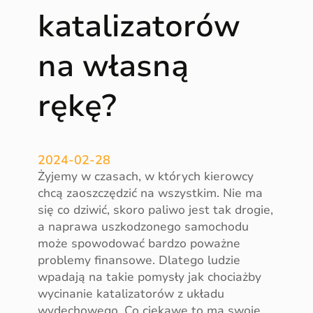
e
katalizatorów
m
i
na własną
s
j
ę
rękę?
s
p
a
l
2024-02-28
i
Żyjemy w czasach, w których kierowcy
n
chcą zaoszczędzić na wszystkim. Nie ma
?
się co dziwić, skoro paliwo jest tak drogie,
a naprawa uszkodzonego samochodu
może spowodować bardzo poważne
problemy finansowe. Dlatego ludzie
wpadają na takie pomysły jak chociażby
wycinanie katalizatorów z układu
wydechowego. Co ciekawe to ma swoje