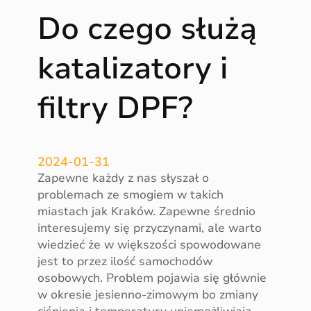
e
Do czego służą
k
a
t
katalizatory i
a
l
filtry DPF?
i
z
a
t
2024-01-31
o
Zapewne każdy z nas słyszał o
r
problemach ze smogiem w takich
ó
miastach jak Kraków. Zapewne średnio
w
interesujemy się przyczynami, ale warto
n
wiedzieć że w większości spowodowane
a
jest to przez ilość samochodów
w
osobowych. Problem pojawia się głównie
ł
w okresie jesienno-zimowym bo zmiany
a