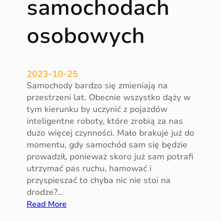
samochodach
n
ą
osobowych
ć
n
a
i
2023-10-25
l
Samochody bardzo się zmieniają na
o
przestrzeni lat. Obecnie wszystko dąży w
ś
tym kierunku by uczynić z pojazdów
ć
inteligentne roboty, które zrobią za nas
w
dużo więcej czynności. Mało brakuje już do
y
momentu, gdy samochód sam się będzie
d
prowadził, ponieważ skoro już sam potrafi
z
utrzymać pas ruchu, hamować i
i
przyspieszać to chyba nic nie stoi na
e
drodze?…
l
:
Read More
a
D