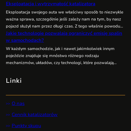
Eksploatacja i wytrzymałość katalizatora
pozostałości soli, brudu i owadów. Następnie należy
sprawdzić lakier pod kątem uszkodzeń i ewentualnie
Eksploatacja swojego auta we właściwy sposób to niezwykle
uzupełnić drobne rysy czy odpryski. Dobrym rozwiązaniem
ważna sprawa, szczególnie jeśli zależy nam na tym, by nasz
jest nałożenie wosku lub powłoki ochronnej, która
pojazd służył nam przez długi czas. Z tego właśnie powodu
zabezpieczy lakier…
Jakie technologie pozwalają ograniczyć emisję spalin
powinniśmy zwracać uwagę na wiele elementów w naszym
w samochodach?
samochodzie, które mogą ulegać uszkodzeniom. Jednym z
takich elementów jest katalizator. Jego zadaniem jest
W każdym samochodzie, jak i nawet jakimkolwiek innym
oczyszczanie spalin, które następnie wydobywają…
pojeździe znajduje się mnóstwo różnego rodzaju
mechanizmów, układów, czy technologi, które pozwalają
ograniczyć ilość emitowanych do powietrza spalin. Spaliny
zawierają naprawdę sporo związków chemicznych, które
Linki
negatywnie działają nie tylko na środowisko, ale i na ludzkie
zdrowie. Tyczy się to przede wszystkim samochodów z
silnikami diesla, które dodatkowo…
O nas
Cennik katalizatorów
Punkty skupu