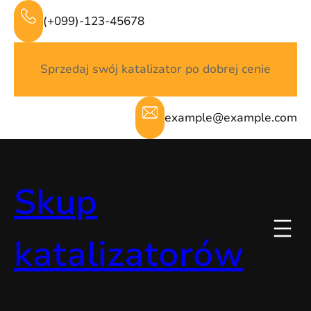
Przejdź
(+099)-123-45678
do
treści
Sprzedaj swój katalizator po dobrej cenie
example@example.com
Skup
katalizatorów