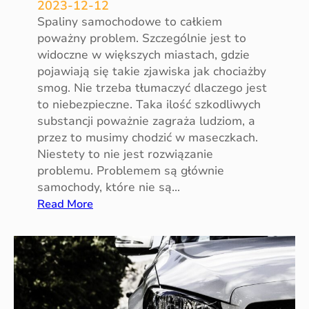
2023-12-12
F
Spaliny samochodowe to całkiem
?
poważny problem. Szczególnie jest to
widoczne w większych miastach, gdzie
pojawiają się takie zjawiska jak chociażby
smog. Nie trzeba tłumaczyć dlaczego jest
to niebezpieczne. Taka ilość szkodliwych
substancji poważnie zagraża ludziom, a
przez to musimy chodzić w maseczkach.
Niestety to nie jest rozwiązanie
problemu. Problemem są głównie
samochody, które nie są…
:
Read More
C
z
y
u
k
ł