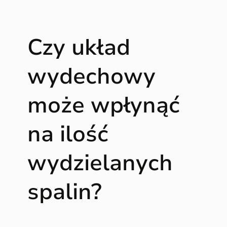
t
a
l
Czy układ
i
z
a
wydechowy
t
o
może wpłynąć
r
y
na ilość
i
f
i
wydzielanych
l
t
spalin?
r
y
D
P