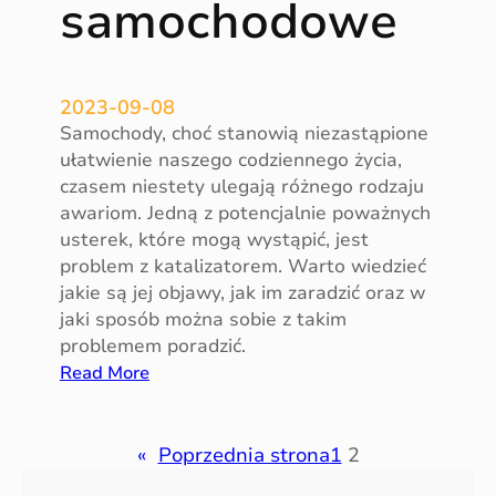
samochodowe
w
o
c
z
2023-09-08
e
Samochody, choć stanowią niezastąpione
s
ułatwienie naszego codziennego życia,
n
czasem niestety ulegają różnego rodzaju
y
awariom. Jedną z potencjalnie poważnych
c
usterek, które mogą wystąpić, jest
h
problem z katalizatorem. Warto wiedzieć
s
jakie są jej objawy, jak im zaradzić oraz w
a
jaki sposób można sobie z takim
m
problemem poradzić.
o
:
Read More
c
U
h
s
o
t
«
Poprzednia strona
1
2
d
e